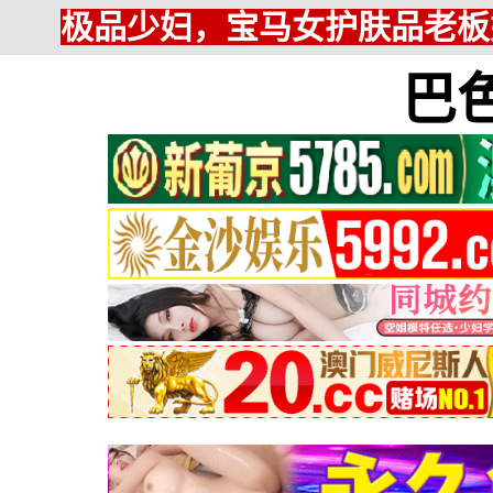
极品少妇，宝马女护肤品老板
巴