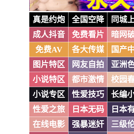
真是约炮
全国空降
同城
成人抖音
免费看片
暗网
免费AV
各大传媒
国产
图片特区
网友自拍
亚洲
小说特区
都市激情
校园
小说专区
性爱技巧
长编
性爱之旅
日本无码
日本
在线电影
强暴迷奸
三级